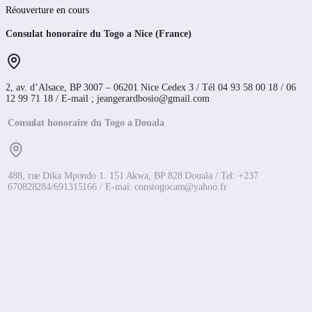
Réouverture en cours
Consulat honoraire du Togo a Nice (France)
2, av. d’Alsace, BP 3007 – 06201 Nice Cedex 3 / Tél 04 93 58 00 18 / 06
12 99 71 18 / E-mail ; jeangerardbosio@gmail.com
Consulat honoraire du Togo a Douala
488, rue Dika Mpondo 1. 151 Akwa, BP 828 Douala / Tel: +237
670828284/691315166 / E-mai: constogocam@yahoo.fr
Consulat honoraire du Togo en cote d’ivoire
01 BP 3788 Abj 01 / Tél : +225 07 00 51 21 49
Consulat honoraire du Togo au Kenya