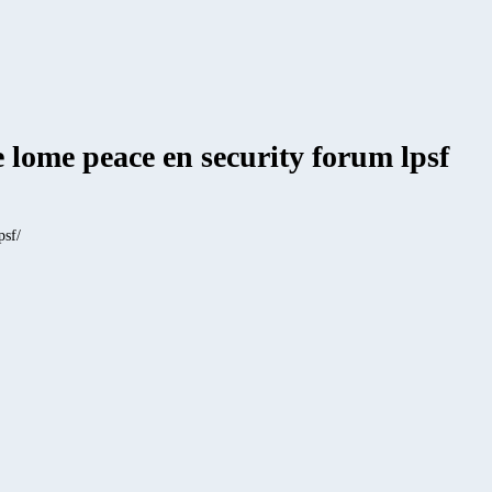
e lome peace en security forum lpsf
psf/